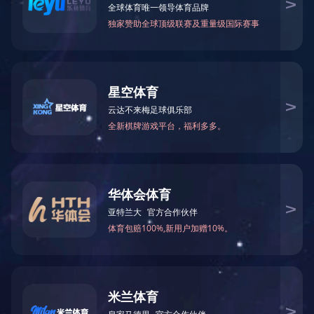
下载中心
关于康普森
星空网官方站入口
星空网官方站入
DOWNLOAD
当前所在的位置：
星空网官方站入口-星空online(中国)
>
企业
概况
>
下载中心
搜索
...
种业服务
科技服务
产业孵化