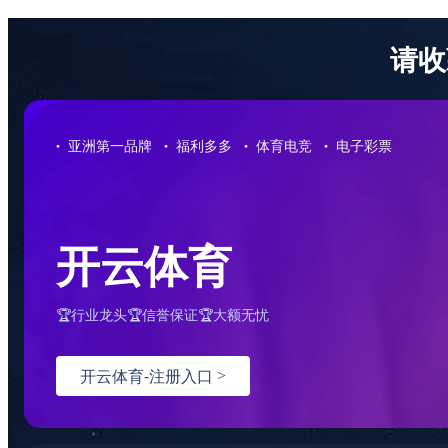
星空网官方站入口
星
种业服务
业务介绍
种业服务
科技服务
SEED INDUSTRY
当前所在的位置：
星空网官方站入口-星空online(中国)
>
业务
贝类
畜禽
牡蛎
作物
水产
产品介
种质资源
国家科学技术工