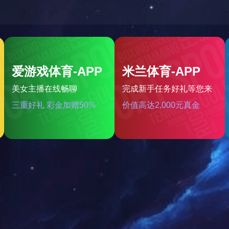
析（GWAS 分析）
析（QTL 分析）
（进化、驯养、遗传多样性）
现
芯片 — MAF分布
模板一样性
结局一样性(%)