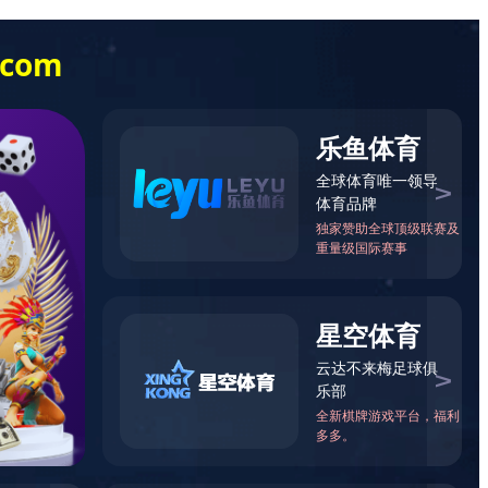
业活跃
客户概貌
实业公司网群
牡蛎
科技创新局限子公司联合发布近江海蛎子30K制种集成电路电子