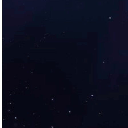
R15
AA
种业服务
科技服务
畜禽
基因组学
作物
芯片定制方
水产
微生物组学
种质资源
转录组学
智育4.0平台
代谢组学
多组学方案
联系我们