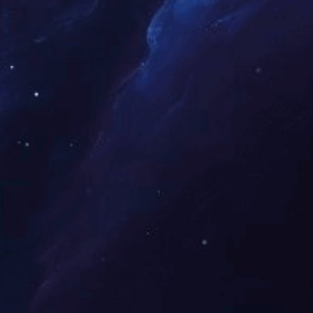
1
98.58
2
98.54
3
98.56
4
98.53
5
98.38
6
98.42
7
98.38
8
98.33
9
98.23
10
97.99
11
97.98
12
98.01
13
97.92
14
97.19