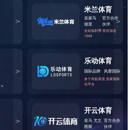
度200K集成电路电子器件的基本条件上，精品位点后发展出的
分布数量