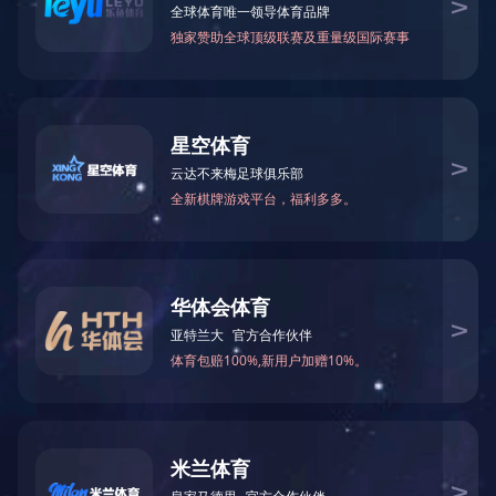
行业活动
畜牧基因组论坛
作物基因组论坛
育种+直播
INDUSTRY ACTIVITIES
当前所在的位置：
星空网官方站入口-星空online(中国)
>
行业
活动
>
作物基因组论坛
...
种业服务
科技服务
产业孵化
行业活动
企业概况