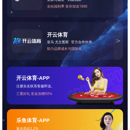
技术流程
优秀案例
1. 概述
陕西省秦宝牧业股东有局限集团平台和杨凌秦宝牛业有局限集团
平台与星空网官方站入口-星空online(中国) 体自动化有局限集团
平台合作方式，成功率技术创新出秦宝芯1.0低体积密度繁育处理
器。
2. 合作背景
以秦川牛为母本，凭借有性杂交等方案陪养品质肉牛团体秦宝
牛，傳統制种的方式有仅限，需依靠基因遗传组的选择制种技术
性。
3. 合作过程